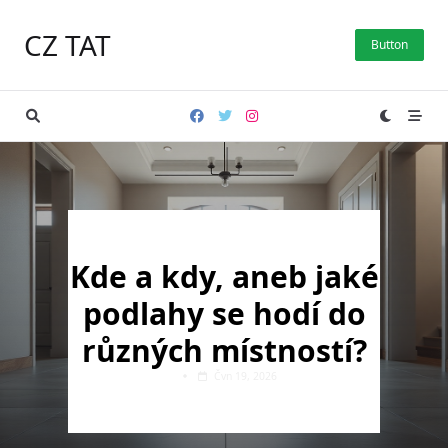
Skip
to
CZ TAT
Button
content
Kde a kdy, aneb jaké
podlahy se hodí do
různých místností?
Čvn 19, 2026