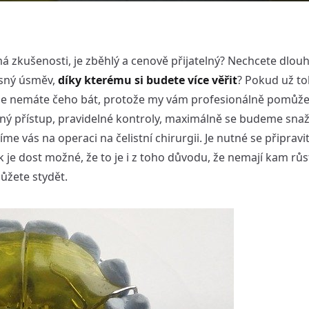
 má zkušenosti, je zběhlý a cenově přijatelný? Nechcete dlou
ásný úsměv,
díky kterému si budete více věřit
? Pokud už to
 se nemáte čeho bát, protože my vám profesionálně pomů
ný přístup, pravidelné kontroly, maximálně se budeme snažit
e vás na operaci na čelistní chirurgii. Je nutné se připravit
 je dost možné, že to je i z toho důvodu, že nemají kam růst,
ůžete stydět.