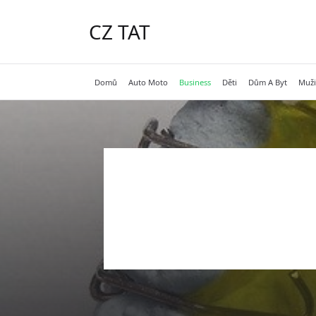
Skip
to
CZ TAT
content
Domů
Auto Moto
Business
Děti
Dům A Byt
Muži