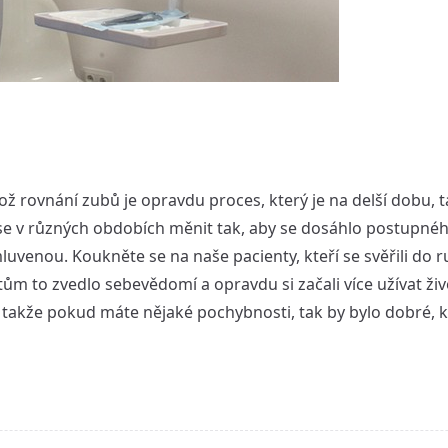
kož rovnání zubů je opravdu proces, který je na delší dobu, t
u se v různých obdobích měnit tak, aby se dosáhlo postupné
venou. Koukněte se na naše pacienty, kteří se svěřili do r
ům to zvedlo sebevědomí a opravdu si začali více užívat život
le, takže pokud máte nějaké pochybnosti, tak by bylo dobré, k