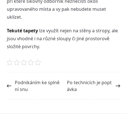
při které šikovný odborník neznečistí okolí
upravovaného místa a vy pak nebudete muset
uklízet.
Tekuté tapety
lze využít nejen na stěny a stropy, ale
jsou vhodné i na různé sloupy či jiné prostorově
složité povrchy.
<span
Podnikáním ke splně
Po technicích je popt
class="nav-
ní snu
ávka
subtitle
screen-
reader-
text">Page</span>