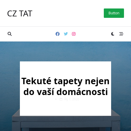
Skip
to
CZ TAT
Button
content
Tekuté tapety nejen
do vaší domácnosti
Říj 7, 2020