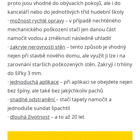
proto jsou vhodné do obývacích pokojů, ale i do
kanceláří nebo do jednotlivých tříd hudební školy
·
možnost rychlé opravy
– v případě nechtěného
mechanického poškození stačí jen danou část
namočit vodou a změknutí následně uhladit
·
zakryje nerovnosti stěn
– tento způsob je vhodný
nejen při stavbě nového domu, ale využít ji lze i na
zarovnání starších poškozených stěn. Zakryjí i trhliny
do šířky 3 mm.
·
jednoduchá aplikace
– při aplikaci se obejdete nejen
bez špíny, ale také bez jakýchkoliv pachů
·
snadné odstranění
– stačí tapety namočit a
jednoduše sundat špachtlí
·
dlouhá životnost
– a to až 20 let