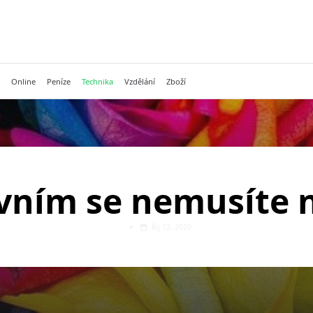
Online
Peníze
Technika
Vzdělání
Zboží
vním se nemusíte 
Říj 12, 2020