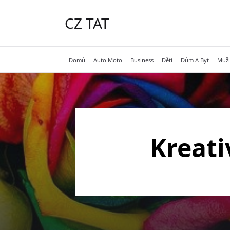
Skip
to
CZ TAT
content
Domů
Auto Moto
Business
Děti
Dům A Byt
Muži
Kreati