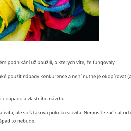
ém podnikání už použili, o kterých víte, že fungovaly.
ké použít nápady konkurence a není nutné je okopírovat (ani
ího nápadu a vlastního návrhu.
ativita, ale spíš taková polo-kreativita. Nemusíte začínat o
nápad to nebude.