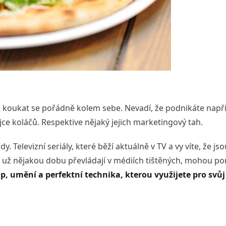
 a koukat se pořádně kolem sebe. Nevadí, že podnikáte napří
e koláčů. Respektive nějaký jejich marketingový tah.
y. Televizní seriály, které běží aktuálně v TV a vy víte, že j
 už nějakou dobu převládají v médiích tištěných, mohou p
ip, umění a perfektní technika, kterou využijete pro svůj