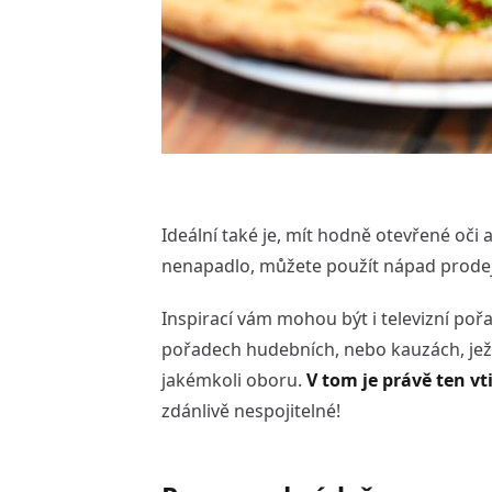
Ideální také je, mít hodně otevřené oči
nenapadlo, můžete použít nápad prodejc
Inspirací vám mohou být i televizní pořad
pořadech hudebních, nebo kauzách, jež
jakémkoli oboru.
V tom je právě ten vt
zdánlivě nespojitelné!