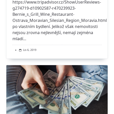
https://www.tripadvisor.cz/ShowUserReviews-
g274719-d10902587-r470239923-
Bernie_s_Grill_Wine_Restaurant-
Ostrava_Moravian_Silesian_Region_Moravia.html
po vlastním bydlení. Jelikož však nemovitosti
nejsou zrovna nejlevnější, nemají zejména
mladí...
Lis 6, 2019